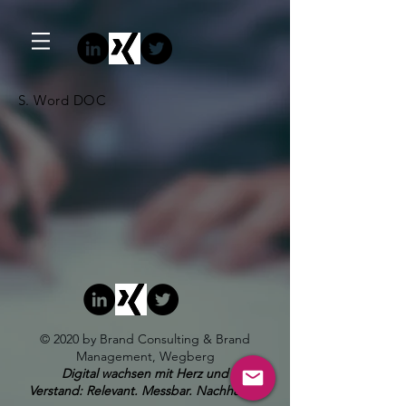
S. Word DOC
© 2020 by Brand Consulting & Brand
Management, Wegberg
Digital wachsen mit Herz und
Verstand: Relevant. Messbar. Nachhaltig.